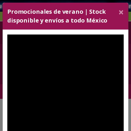
cotiza inmediatamente.. atendemos u
×
Promocionales de verano | Stock
OFICINA Y TECNOLOGÍA
disponible y envíos a todo México
52 55 5243-6606
+52 5636330072
Con 30 líneas
Carrito
0
×
PASO 1
¡Bienvenido!
Para cotizar selecciona un artículo