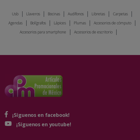
Usb
Llaveros
Bocinas
Audífonos
Libretas
Carpetas
Agendas
Bolígrafos
Lápices
Plumas
Accesorios de cómputo
Accesorios para smartphone
Accesorios de escritorio
¡Síguenos en facebook!
¡Síguenos en youtube!