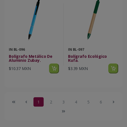
IN BL-096
IN BL-097
Bolígrafo Metálico De
Bolígrafo Ecológico
Aluminio Zubay.
Kufa.
$10.37 MXN
$3.39 MXN
1
2
3
4
5
6