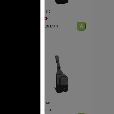
FP BL 110
COACH
$184.28 MXN
FP BL 148
ARNOLD