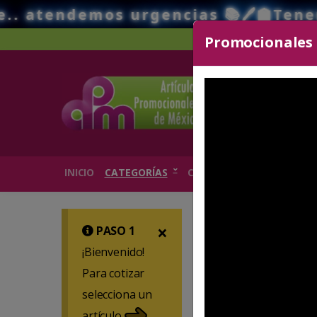
os urgencias 📚🖊️🏫Tenemos el mejo
Promocionales d
S
INICIO
CATEGORÍAS
CATÁLOGOS
¿CÓMO HACE
×
PASO 1
¡Bienvenido!
Para cotizar
selecciona un
artículo