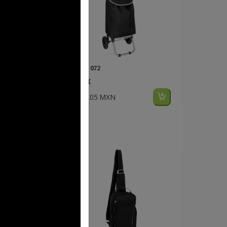
FP BL 072
SHUK
$205.05 MXN