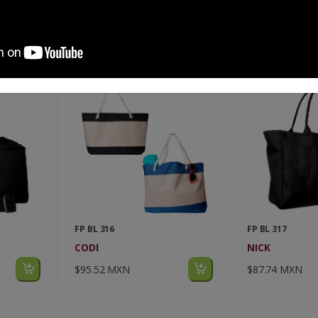
$266.71 MXN
$230.86 MXN
FP BL 316
FP BL 317
CODI
NICK
$95.52 MXN
$87.74 MXN