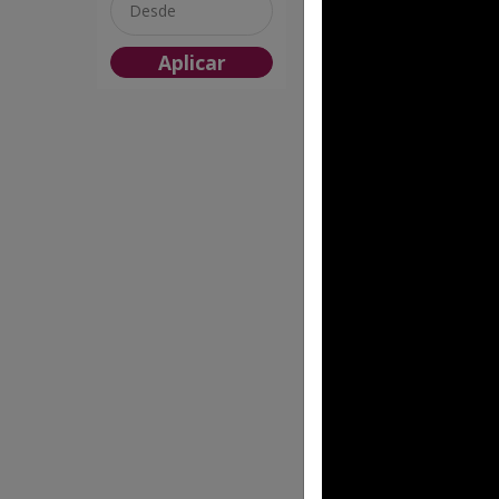
FP BL 074
Aplicar
JORDAN
$37.88 MXN
FP BL 124
UNIK