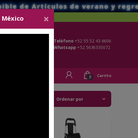
ículos de verano y regreso a clases
×
o México
Teléfono
+52 55 52 43 6606
Whatsapp
+52 5636330072
ONTACTO
Carrito
0