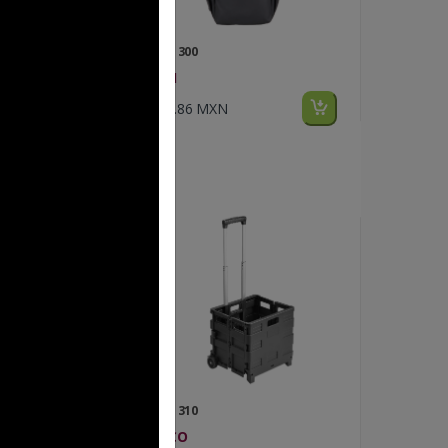
FP BL 300
SECH
$259.86 MXN
FP BL 310
TESCO