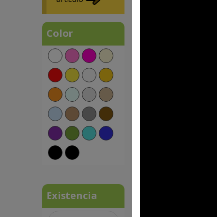
Color
IN BE-069
Organizador Shum
$451.82 MXN
Existencia