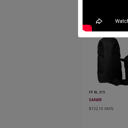
$147.38 MXN
FP BL 315
SANER
$152.10 MXN