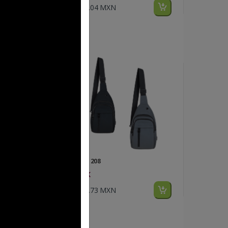
$217.04 MXN
FP BL 208
WICK
$117.73 MXN