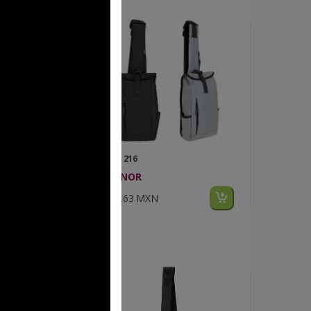
FP BL 216
CONNOR
$242.63 MXN